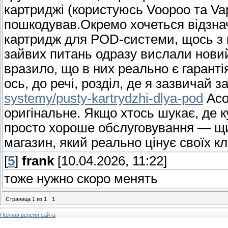
картриджі (користуюсь Voopoo та Vap
пошкодував.Окремо хочеться відзна
картридж для POD-системи, щось з к
зайвих питань одразу вислали нови
вразило, що в них реально є гарантія
ось, до речі, розділ, де я зазвичай 
systemy/pusty-kartrydzhi-dlya-pod
Асо
оригінальне. Якщо хтось шукає, де 
просто хороше обслуговування — щ
магазин, який реально цінує своїх клі
[
5
]
frank
[10.04.2026, 11:22]
тоже нужно скоро менять
Страница
1
из
1
1
Полная версия сайта