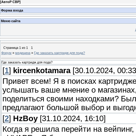
[
АвтоР СВР
]
Форма входа
Меню сайта
Страница
1
из
1
1
Форум
»
медицина
»
Где заказать картридж для пода?
Где заказать картридж для пода?
[
1
]
kircenkotamara
[30.10.2024, 00:33
Привет всем! Я в поисках картридж
услышать ваше мнение о магазинах,
поделиться своими находками? Было
предлагают большой выбор и выгод
[
2
]
HzBoy
[31.10.2024, 16:10]
Когда я решила перейти на вейпинг