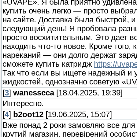
«UVAPE». Я была приятно удивлена
купить очень легко — просто выбра
на сайте. Доставка была быстрой, и
следующий день! Я пробовала разны
просто восхитительным. Это дает в
находить что-то новое. Кроме того,
нареканий — они долго держат заря
сможете купить катридж
https://uvap
Так что если вы ищете надежный и 
жидкостей, однозначно советую «U
[
3
]
wanesscca
[18.04.2025, 19:39]
Интересно.
[
4
]
b2oot12
[19.06.2025, 15:07]
Вже понад 2 роки замовляю все для
крутий магазин, перевірений особис