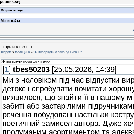
[
АвтоР СВР
]
Форма входа
Меню сайта
Страница
1
из
1
1
Форум
»
медицина
»
Як повернути любов до читання
Як повернути любов до читання
[
1
]
tbes50203
[25.05.2026, 14:39]
Ми з чоловіком під час відпустки в
детокс і спробувати почитати хорошу
виявилося, що знайти її в нашому мі
забиті або застарілими підручникам
речення побудовані настільки костр
поетичний замисел автора. Дуже хоч
продуманим асортиментом та адеква