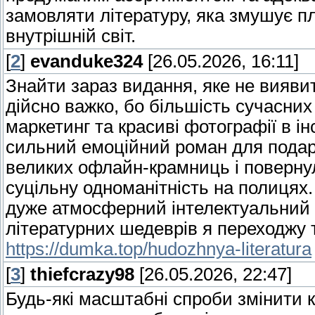
замовляти літературу, яка змушує пл
внутрішній світ.
[
2
]
evanduke324
[26.05.2026, 16:11]
Знайти зараз видання, яке не вияви
дійсно важко, бо більшість сучасни
маркетинг та красиві фотографії в і
сильний емоційний роман для подару
великих офлайн-крамниць і поверну
суцільну одноманітність на полицях.
дуже атмосферний інтелектуальний с
літературних шедеврів я переходжу 
https://dumka.top/hudozhnya-literatura
[
3
]
thiefcrazy98
[26.05.2026, 22:47]
Будь-які масштабні спроби змінити к