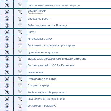
Наркологічна клініка: коли допомога рятує
Свежий инжир
Свежий инжир
Свободное время
Займ под залог авто в Бишкеке
Цветы
Автосалоны в ОАЭ
Лигитимность окончания профкурсов
Ручной металлодетектор
Шукаю електрика для заміни старих автоматів
Доставка вещей из COS в Казахстан
Умывальник
Стабілізатор для котла
Оформити кредит
Хлебопекарное оборудование.
Брус обрезной 100x100x6000
Де замовити рекламу?