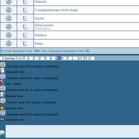
Новини
У кондиционера течёт вода
Труби
Окна купить
Окна купить
Комікси
Азарт
В этом форуме тем:
364
. На странице показано тем:
25
.
5
Страница
5
из
15
«
1
2
3
4
6
7
…
14
15
»
Обычная тема (Есть новые сообщения)
Обычная тема
Обычная тема (Нет новых сообщений)
Тема - опрос
Горячая тема (Есть новые сообщения)
Важная тема
Горячая тема (Нет новых сообщений)
Горячая тема
Закрытая тема (Нет новых сообщений)
Закрытая тема