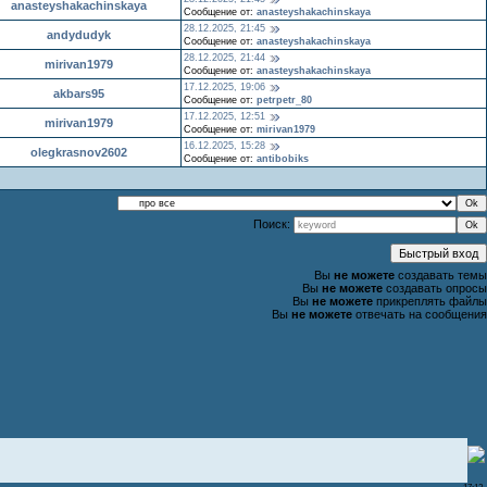
anasteyshakachinskaya
Сообщение от:
anasteyshakachinskaya
28.12.2025, 21:45
andydudyk
Сообщение от:
anasteyshakachinskaya
28.12.2025, 21:44
mirivan1979
Сообщение от:
anasteyshakachinskaya
17.12.2025, 19:06
akbars95
Сообщение от:
petrpetr_80
17.12.2025, 12:51
mirivan1979
Сообщение от:
mirivan1979
16.12.2025, 15:28
olegkrasnov2602
Сообщение от:
antibobiks
Поиск:
Вы
не можете
создавать темы
Вы
не можете
создавать опросы
Вы
не можете
прикреплять файлы
Вы
не можете
отвечать на сообщения