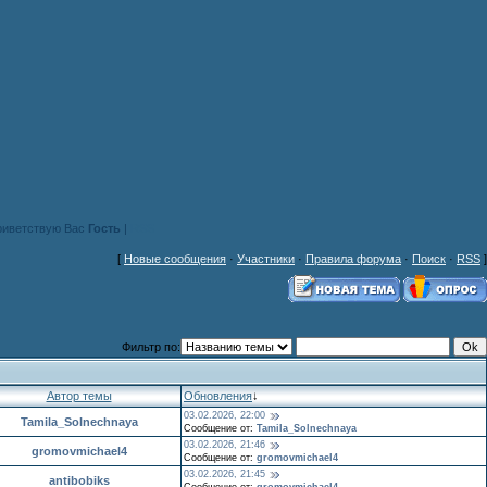
риветствую Вас
Гость
|
RSS
[
Новые сообщения
·
Участники
·
Правила форума
·
Поиск
·
RSS
]
Фильтр по:
Автор темы
Обновления
↓
03.02.2026, 22:00
Tamila_Solnechnaya
Сообщение от:
Tamila_Solnechnaya
03.02.2026, 21:46
gromovmichael4
Сообщение от:
gromovmichael4
03.02.2026, 21:45
antibobiks