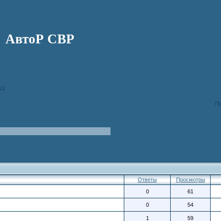
АвтоР СВР
13
П
Ответы
Просмотры
0
61
0
54
1
59