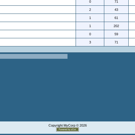
0
71
2
43
1
61
1
202
0
59
3
71
Copyright MyCorp © 2026