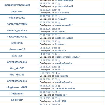
Сообщение от:
gromovmichael4
03.02.2026, 21:45
mariiashevchenko09
Сообщение от:
gromovmichael4
01.02.2026, 18:14
payulass
Сообщение от:
makarickckck
30.01.2026, 19:59
micaf2012dw
Сообщение от:
rowen9780
26.01.2026, 22:39
nastaivanova822
Сообщение от:
nastaivanova822
26.01.2026, 16:06
oksana_pavlova
Сообщение от:
ira190184
22.01.2026, 05:23
nastaivanova822
Сообщение от:
nastaivanova822
16.01.2026, 08:15
stenikitin
Сообщение от:
krseverov
15.01.2026, 14:56
abvoronov12
Сообщение от:
eklimov16
14.01.2026, 22:17
payulass
Сообщение от:
elizavetavorobieva2017
13.01.2026, 23:47
anzelikafesecko
Сообщение от:
anzelikafesecko
12.01.2026, 19:37
kira_kira393
Сообщение от:
rittiukia
11.01.2026, 20:14
kira_kira393
Сообщение от:
kira_kira393
04.01.2026, 20:56
anzelikafesecko
Сообщение от:
anzelikafesecko
04.01.2026, 11:13
olegkrasnov2602
Сообщение от:
anastasiakrawchyk
01.01.2026, 22:21
freelanceir
Сообщение от:
freelanceir
28.12.2025, 21:55
LolliiPOP
Сообщение от:
lorih16040
28.12.2025, 21:45