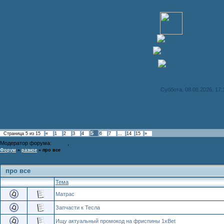
Суббота, 08.08.2026, 17:
5
Страница
5
из
15
«
1
2
3
4
6
7
…
14
15
»
Модератор форума:
,
пчёлка
Мишель
Форум
»
разное
»
про все
про все
Тема
Матрас
Запчасти к Тесла
Ищу актуальный промокод на фриспины 1xBet