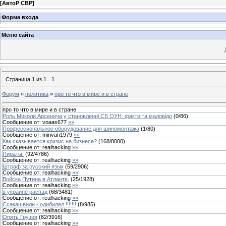
[
АвтоР СВР
]
Форма входа
Меню сайта
Страница
1
из
1
1
Форум
»
политика
»
про то что в мире и в стране
про то что в мире и в стране
Роль Миколи Арсенича у становленні СБ ОУН: факти та маловідо
(
0
/
86
)
Сообщение от:
voaas677
»»
Профессиональное оборудование для шиномонтажа
(
1
/
80
)
Сообщение от:
mirivan1979
»»
Как сказывается кризис на бизнесе?
(
168
/
8000
)
Сообщение от:
realhacking
»»
Пираты!
(
92
/
4786
)
Сообщение от:
realhacking
»»
Штраф за русский язык
(
59
/
2906
)
Сообщение от:
realhacking
»»
Войска Путина в Атланте.
(
25
/
1928
)
Сообщение от:
realhacking
»»
в украине распад
(
68
/
3481
)
Сообщение от:
realhacking
»»
Ссакашвили - одибилел !!!!!!!
(
8
/
985
)
Сообщение от:
realhacking
»»
Опять Грузия
(
82
/
3916
)
Сообщение от:
realhacking
»»